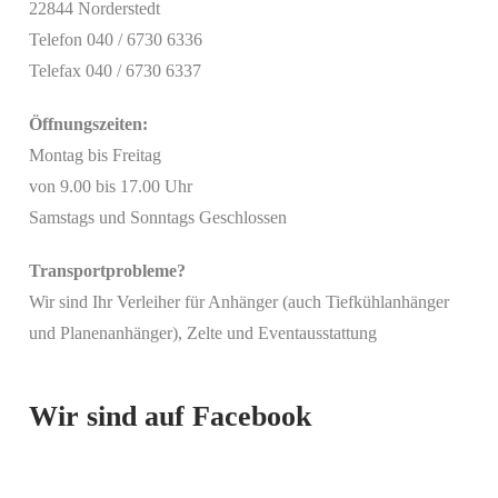
22844 Norderstedt
Telefon 040 / 6730 6336
Telefax 040 / 6730 6337
Öffnungszeiten:
Montag bis Freitag
von 9.00 bis 17.00 Uhr
Samstags und Sonntags Geschlossen
Transportprobleme?
Wir sind Ihr Verleiher für Anhänger (auch Tiefkühlanhänger
Mit
und Planenanhänger), Zelte und Eventausstattung
dem
Laden
des
Beitrags
Wir sind auf Facebook
akzeptieren
Sie die
Datenschutzerklärung
von
Facebook.