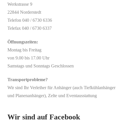
Werkstrasse 9
22844 Norderstedt
Telefon 040 / 6730 6336
Telefax 040 / 6730 6337
Öffnungszeiten:
Montag bis Freitag
von 9.00 bis 17.00 Uhr
Samstags und Sonntags Geschlossen
Transportprobleme?
Wir sind Ihr Verleiher für Anhänger (auch Tiefkühlanhänger
Mit
und Planenanhänger), Zelte und Eventausstattung
dem
Laden
des
Beitrags
Wir sind auf Facebook
akzeptieren
Sie die
Datenschutzerklärung