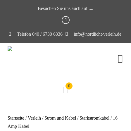
Besuchen Sie uns auch auf ....
Telefon 040 / 6730 6336
info@nordlicht-verleih.de
0
Startseite
/
Verleih
/
Strom und Kabel
/
Starkstromkabel
/ 16
Amp Kabel