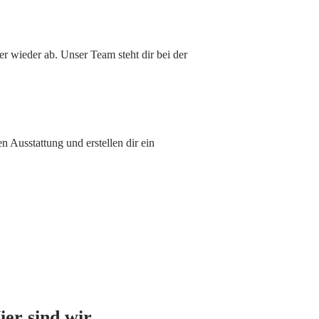
r wieder ab. Unser Team steht dir bei der
 Ausstattung und erstellen dir ein
Mit dem
Laden der
Karte
ier sind wir …
akzeptieren