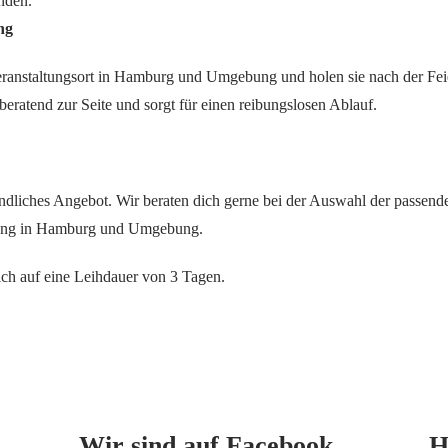
nden.
ng
Veranstaltungsort in Hamburg und Umgebung und holen sie nach der Feie
eratend zur Seite und sorgt für einen reibungslosen Ablauf.
ndliches Angebot. Wir beraten dich gerne bei der Auswahl der passenden
ltung in Hamburg und Umgebung.
ich auf eine Leihdauer von 3 Tagen.
Mit
dem
Laden
des
Beitrags
Wir sind auf Facebook
H
akzeptieren