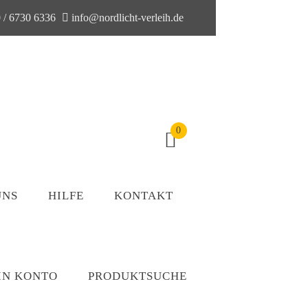
 / 6730 6336
info@nordlicht-verleih.de
0
UNS
HILFE
KONTAKT
IN KONTO
PRODUKTSUCHE