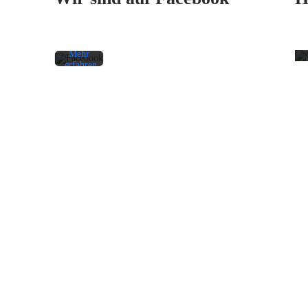
Sie die
Datenschutzerklärung
von
Facebook.
Mehr
erfahren
Beitrag
laden
Facebook-
Beiträge
immer
entsperren