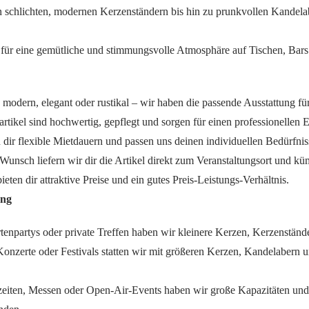
n schlichten, modernen Kerzenständern bis hin zu prunkvollen Kandela
n für eine gemütliche und stimmungsvolle Atmosphäre auf Tischen, Bar
, modern, elegant oder rustikal – wir haben die passende Ausstattung für
artikel sind hochwertig, gepflegt und sorgen für einen professionellen 
n dir flexible Mietdauern und passen uns deinen individuellen Bedürfnis
 Wunsch liefern wir dir die Artikel direkt zum Veranstaltungsort und
bieten dir attraktive Preise und ein gutes Preis-Leistungs-Verhältnis.
ung
rtenpartys oder private Treffen haben wir kleinere Kerzen, Kerzenständ
 Konzerte oder Festivals statten wir mit größeren Kerzen, Kandelabern 
eiten, Messen oder Open-Air-Events haben wir große Kapazitäten und 