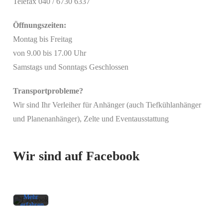
Telefax 040 / 6730 6337
Öffnungszeiten:
Montag bis Freitag
von 9.00 bis 17.00 Uhr
Samstags und Sonntags Geschlossen
Transportprobleme?
Wir sind Ihr Verleiher für Anhänger (auch Tiefkühlanhänger
Mit
und Planenanhänger), Zelte und Eventausstattung
dem
Laden
des
Beitrags
Wir sind auf Facebook
akzeptieren
Sie die
Datenschutzerklärung
von
Facebook.
Mehr
erfahren