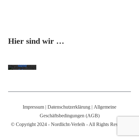
Beitrag
laden
Facebook-
Mit dem
Beiträge
Laden der
immer
Karte
entsperren
Hier sind wir …
akzeptieren
Sie die
Datenschutzerklärung
von
Google.
Mehr
erfahren
Karte
laden
Google
Maps immer
Impressum
|
Datenschutzerklärung
|
Allgemeine
entsperren
Geschäftsbedingungen (AGB)
© Copyright 2024 - Nordlicht-Verleih - All Rights Reserved