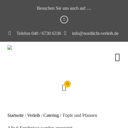
Besuchen Sie uns auch auf ....
Telefon 040 / 6730 6336
info@nordlicht-verleih.de
0
Startseite
/
Verleih
/
Catering
/ Töpfe und Pfannen
Alle 6 Ergebnisse werden angezeigt