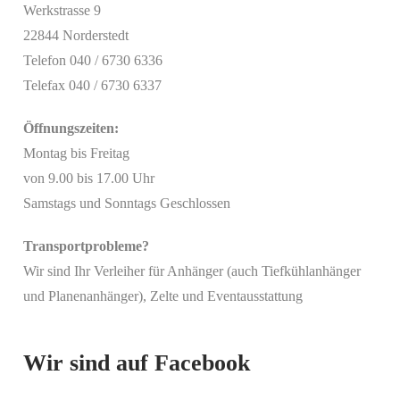
Werkstrasse 9
22844 Norderstedt
Telefon 040 / 6730 6336
Telefax 040 / 6730 6337
Öffnungszeiten:
Montag bis Freitag
von 9.00 bis 17.00 Uhr
Samstags und Sonntags Geschlossen
Transportprobleme?
Wir sind Ihr Verleiher für Anhänger (auch Tiefkühlanhänger
Mit
und Planenanhänger), Zelte und Eventausstattung
dem
Laden
des
Beitrags
Wir sind auf Facebook
akzeptieren
Sie die
Datenschutzerklärung