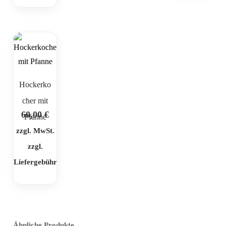
Hockerko
cher mit
60,00
€
Pfanne
zzgl. MwSt.
zzgl.
Liefergebühr
Ähnliche Produkte