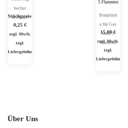
becher
Bratpfann
Stückpreis:
0,3 Liter
e für Gas
0,25
€
15,00
€
Grill 5
zzgl. MwSt.
zzgl. MwSt.
Flammen
zzgl.
zzgl.
Liefergebühr
Liefergebühr
Über Uns