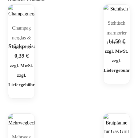
Stehtisch
Champag
marmorier
nerglas &
14,50
€
t Ø 90 cm
Stückpreis:
Sektglas
zzgl. MwSt.
0,39
€
zzgl.
zzgl. MwSt.
Liefergebühr
zzgl.
Liefergebühr
Mehrweg