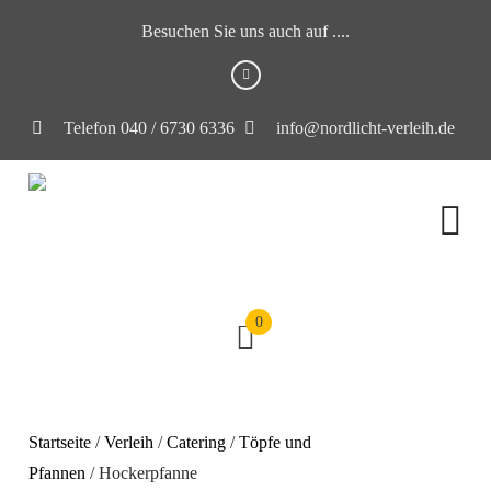
Besuchen Sie uns auch auf ....
Telefon 040 / 6730 6336
info@nordlicht-verleih.de
0
Startseite
/
Verleih
/
Catering
/
Töpfe und
Pfannen
/ Hockerpfanne