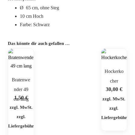
Ø 65 cm, ohne Steg
10 cm Hoch
Farbe: Schwarz
Das könnte dir auch gefallen …
Hockerko
Bratenwe
cher
30,00
€
nder 49
1,50
€
cm lang
zzgl. MwSt.
zzgl. MwSt.
zzgl.
zzgl.
Liefergebühr
Liefergebühr