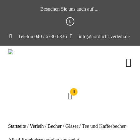
Besuchen Sie uns auch auf ....
Telefon 040 / 6730 6336
info@nordlicht-verleih.de
0
Startseite
/
Verleih
/
Becher / Gläser
/ Tee und Kaffeebecher
Alle 4 Ergebnisse werden angezeigt