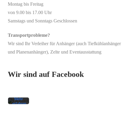
Montag bis Freitag
von 9.00 bis 17.00 Uhr
Samstags und Sonntags Geschlossen
Transportprobleme?
Wir sind Ihr Verleiher für Anhänger (auch Tiefkühlanhänger
Mit
und Planenanhänger), Zelte und Eventausstattung
dem
Laden
des
Beitrags
Wir sind auf Facebook
akzeptieren
Sie die
Datenschutzerklärung
von
Facebook.
Mehr
erfahren
Beitrag
laden