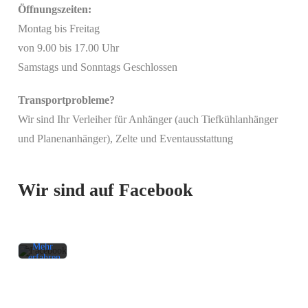
Öffnungszeiten:
Montag bis Freitag
von 9.00 bis 17.00 Uhr
Samstags und Sonntags Geschlossen
Transportprobleme?
Wir sind Ihr Verleiher für Anhänger (auch Tiefkühlanhänger
Mit
und Planenanhänger), Zelte und Eventausstattung
dem
Laden
des
Beitrags
Wir sind auf Facebook
akzeptieren
Sie die
Datenschutzerklärung
von
Facebook.
Mehr
erfahren
Beitrag
laden