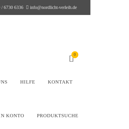
 / 6730 6336
info@nordlicht-verleih.de
0
UNS
HILFE
KONTAKT
IN KONTO
PRODUKTSUCHE