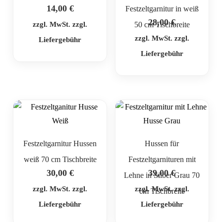
14,00
€
Festzeltgarnitur in weiß
28,00
€
zzgl. MwSt. zzgl.
50 cm Tischbreite
zzgl. MwSt. zzgl.
Liefergebühr
Liefergebühr
Festzeltgarnitur Hussen
Hussen für
weiß 70 cm Tischbreite
Festzeltgarnituren mit
30,00
€
39,00
€
Lehne in Silber Grau 70
zzgl. MwSt. zzgl.
zzgl. MwSt. zzgl.
cm Tischbreite
Liefergebühr
Liefergebühr