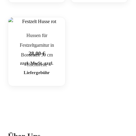
Hussen für
Festzeltgarnitur in
28,00
€
Bordeaux 50 cm
zzgl. MwSt. zzgl.
Tischbreite
Liefergebühr