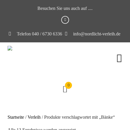
Besuchen Sie uns auch auf ....
Telefon 040 / 6730 6336
info@nordlicht-verleih.de
0
Startseite
/
Verleih
/ Produkte verschlagwortet mit „Bänke“
Alle 13 Ergebnisse werden angezeigt