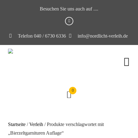
Besuchen Sie uns auch auf ....
Telefon 040 / 6730 6336
info@nordlicht-verleih.de
0
Startseite
/
Verleih
/ Produkte verschlagwortet mit
„Bierzeltgarnituren Auflage“