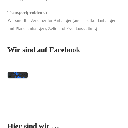
Transportprobleme?
Wir sind Ihr Verleiher für Anhänger (auch Tiefkühlanhänger
Mit
und Planenanhänger), Zelte und Eventausstattung
dem
Laden
des
Beitrags
Wir sind auf Facebook
akzeptieren
Sie die
Datenschutzerklärung
von
Facebook.
Mehr
erfahren
Beitrag
laden
Facebook-
Mit dem
Beiträge
Laden der
immer
Karte
entsperren
Hier sind wir …
akzeptieren