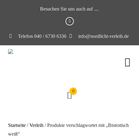
Besuchen Sie uns auch auf ....
Telefon 040 / 6730 6336
info@nordlicht-verleih.de
0
Startseite
/
Verleih
/ Produkte verschlagwortet mit „Bistrotisch
weiß“