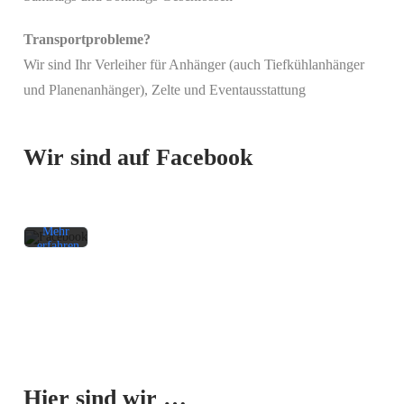
Transportprobleme?
Wir sind Ihr Verleiher für Anhänger (auch Tiefkühlanhänger
Mit
und Planenanhänger), Zelte und Eventausstattung
dem
Laden
des
Beitrags
Wir sind auf Facebook
akzeptieren
Sie die
Datenschutzerklärung
von
Facebook.
Mehr
erfahren
Beitrag
laden
Facebook-
Mit dem
Beiträge
Laden der
immer
Karte
entsperren
Hier sind wir …
akzeptieren