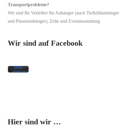
Transportprobleme?
Wir sind Ihr Verleiher für Anhänger (auch Tiefkühlanhänger
Mit
und Planenanhänger), Zelte und Eventausstattung
dem
Laden
des
Beitrags
Wir sind auf Facebook
akzeptieren
Sie die
Datenschutzerklärung
von
Facebook.
Mehr
erfahren
Beitrag
laden
Facebook-
Mit dem
Beiträge
Laden der
immer
Karte
entsperren
Hier sind wir …
akzeptieren
Sie die
Datenschutzerklärung