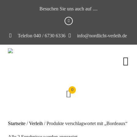
Besuchen Sie uns auch auf ....
Telefon 040 / 6730 6336
info@nordlicht-verleih.de
0
Startseite
/
Verleih
/ Produkte verschlagwortet mit „Bordeaux“
Alle 2 Ergebnisse werden angezeigt