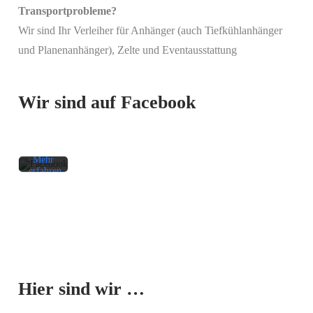
Transportprobleme?
Wir sind Ihr Verleiher für Anhänger (auch Tiefkühlanhänger
Mit
und Planenanhänger), Zelte und Eventausstattung
dem
Laden
des
Beitrags
Wir sind auf Facebook
akzeptieren
Sie die
Datenschutzerklärung
von
Facebook.
Mehr
erfahren
Beitrag
laden
Facebook-
Mit dem
Beiträge
Laden der
immer
Karte
entsperren
Hier sind wir …
akzeptieren
Sie die
Datenschutzerklärung