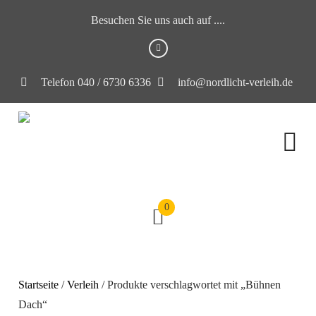
Besuchen Sie uns auch auf ....
Telefon 040 / 6730 6336
info@nordlicht-verleih.de
0
Startseite
/
Verleih
/ Produkte verschlagwortet mit „Bühnen
Dach“