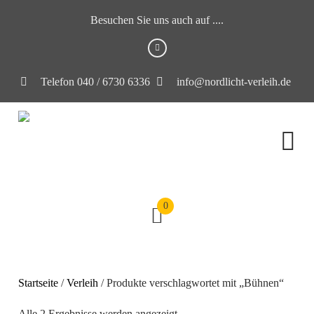
Besuchen Sie uns auch auf ....
Telefon 040 / 6730 6336
info@nordlicht-verleih.de
0
Startseite
/
Verleih
/ Produkte verschlagwortet mit „Bühnen“
Alle 2 Ergebnisse werden angezeigt