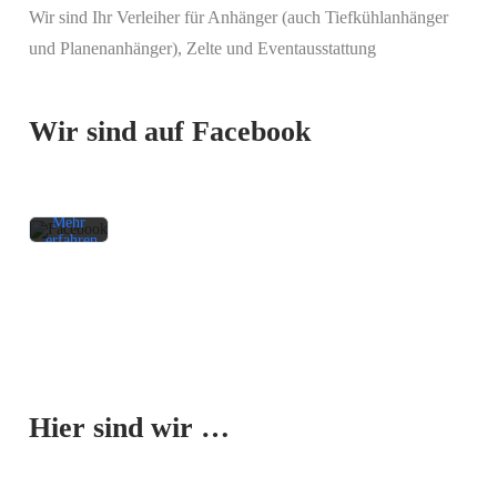
Wir sind Ihr Verleiher für Anhänger (auch Tiefkühlanhänger
Mit
und Planenanhänger), Zelte und Eventausstattung
dem
Laden
des
Beitrags
Wir sind auf Facebook
akzeptieren
Sie die
Datenschutzerklärung
von
Facebook.
Mehr
erfahren
Beitrag
laden
Facebook-
Mit dem
Beiträge
Laden der
immer
Karte
entsperren
Hier sind wir …
akzeptieren
Sie die
Datenschutzerklärung
von