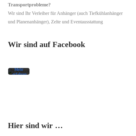
Transportprobleme?
Wir sind Ihr Verleiher für Anhänger (auch Tiefkühlanhänger
Mit
und Planenanhänger), Zelte und Eventausstattung
dem
Laden
des
Beitrags
Wir sind auf Facebook
akzeptieren
Sie die
Datenschutzerklärung
von
Facebook.
Mehr
erfahren
Beitrag
laden
Facebook-
Mit dem
Beiträge
Laden der
immer
Karte
entsperren
Hier sind wir …
akzeptieren
Sie die
Datenschutzerklärung