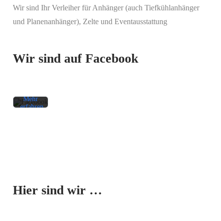
Wir sind Ihr Verleiher für Anhänger (auch Tiefkühlanhänger
Mit
und Planenanhänger), Zelte und Eventausstattung
dem
Laden
des
Beitrags
Wir sind auf Facebook
akzeptieren
Sie die
Datenschutzerklärung
von
Facebook.
Mehr
erfahren
Beitrag
laden
Facebook-
Mit dem
Beiträge
Laden der
immer
Karte
entsperren
Hier sind wir …
akzeptieren
Sie die
Datenschutzerklärung
von