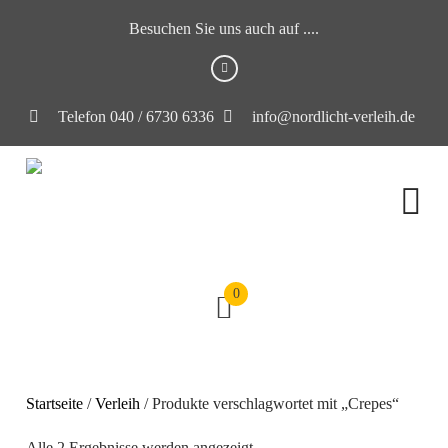
Besuchen Sie uns auch auf ....
Telefon 040 / 6730 6336
info@nordlicht-verleih.de
0
Startseite
/
Verleih
/ Produkte verschlagwortet mit „Crepes“
Alle 2 Ergebnisse werden angezeigt