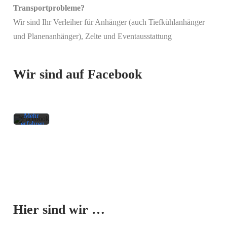
Transportprobleme?
Wir sind Ihr Verleiher für Anhänger (auch Tiefkühlanhänger
Mit
und Planenanhänger), Zelte und Eventausstattung
dem
Laden
des
Beitrags
Wir sind auf Facebook
akzeptieren
Sie die
Datenschutzerklärung
von
Facebook.
Mehr
erfahren
Beitrag
laden
Facebook-
Mit dem
Beiträge
Laden der
immer
Karte
entsperren
Hier sind wir …
akzeptieren
Sie die
Datenschutzerklärung