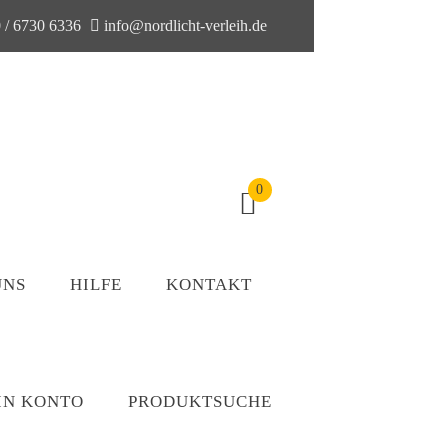
 / 6730 6336
info@nordlicht-verleih.de
0
UNS
HILFE
KONTAKT
IN KONTO
PRODUKTSUCHE