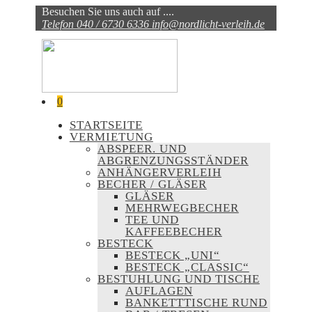
Besuchen Sie uns auch auf ....
Telefon 040 / 6730 6336
info@nordlicht-verleih.de
0
STARTSEITE
VERMIETUNG
ABSPEER. UND
ABGRENZUNGSSTÄNDER
ANHÄNGERVERLEIH
BECHER / GLÄSER
GLÄSER
MEHRWEGBECHER
TEE UND
KAFFEEBECHER
BESTECK
BESTECK „UNI“
BESTECK „CLASSIC“
BESTUHLUNG UND TISCHE
AUFLAGEN
BANKETTTISCHE RUND