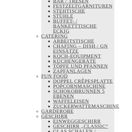
BAR / TRESEN
FESTZELTGARNITUREN
STEHTISCHE
STÜHLE
BUFFET- /
BANKETTTISCHE
ECKIG
CATERING
ARBEITSTISCHE
CHAFING – DISH / GN
EINSÄTZE
KOCH-EQUIPMENT
KÜCHENGERÄTE
TÖPFE UND PFANNEN
ZAPFANLAGEN
FUN FOOD
DOPPEL CRÊPESPLATTE
POPCORNMASCHINE
SCHOKOBRUNNEN 5
EBENEN
WAFFELEISEN
ZUCKERWATTEMASCHINE
GARDEROBE
GESCHIRR
EINWEGGESCHIRR
GESCHIRR „CLASSIC“
GLAS SCHALEN /