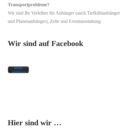
Transportprobleme?
Wir sind Ihr Verleiher für Anhänger (auch Tiefkühlanhänger
Mit
und Planenanhänger), Zelte und Eventausstattung
dem
Laden
des
Beitrags
Wir sind auf Facebook
akzeptieren
Sie die
Datenschutzerklärung
von
Facebook.
Mehr
erfahren
Beitrag
laden
Facebook-
Mit dem
Beiträge
Laden der
immer
Karte
entsperren
Hier sind wir …
akzeptieren
Sie die
Datenschutzerklärung