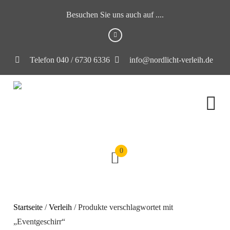
Besuchen Sie uns auch auf ....
Telefon 040 / 6730 6336
info@nordlicht-verleih.de
0
Startseite
/
Verleih
/ Produkte verschlagwortet mit
„Eventgeschirr“