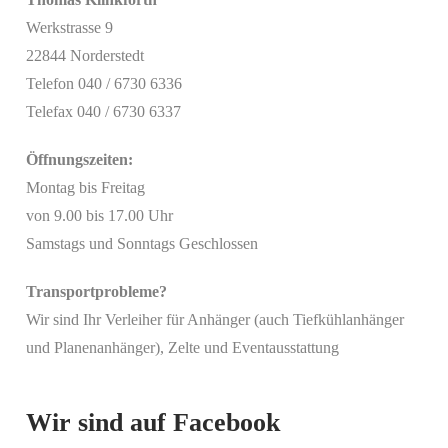
Werkstrasse 9
22844 Norderstedt
Telefon 040 / 6730 6336
Telefax 040 / 6730 6337
Öffnungszeiten:
Montag bis Freitag
von 9.00 bis 17.00 Uhr
Samstags und Sonntags Geschlossen
Transportprobleme?
Wir sind Ihr Verleiher für Anhänger (auch Tiefkühlanhänger
Mit
und Planenanhänger), Zelte und Eventausstattung
dem
Laden
des
Beitrags
Wir sind auf Facebook
akzeptieren
Sie die