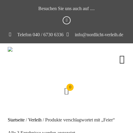
Besuchen Sie uns auch auf ....
Telefon 040 / 6730 6336
info@nordlicht-verleih.de
0
Startseite
/
Verleih
/ Produkte verschlagwortet mit „Feier“
Alle 3 Ergebnisse werden angezeigt