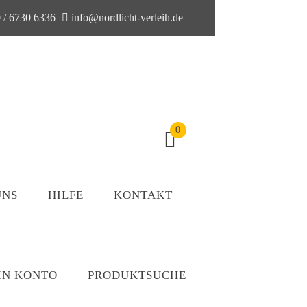
 / 6730 6336
info@nordlicht-verleih.de
0
UNS
HILFE
KONTAKT
IN KONTO
PRODUKTSUCHE