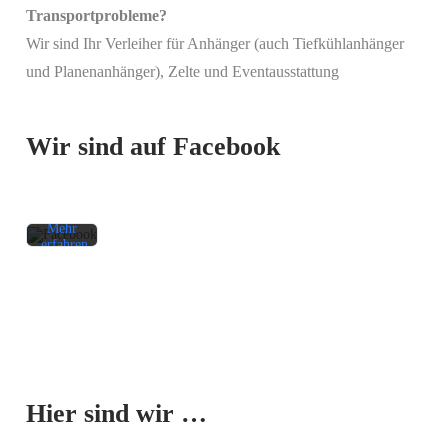
Transportprobleme?
Wir sind Ihr Verleiher für Anhänger (auch Tiefkühlanhänger
Mit
und Planenanhänger), Zelte und Eventausstattung
dem
Laden
des
Beitrags
Wir sind auf Facebook
akzeptieren
Sie die
Datenschutzerklärung
von
Facebook.
Mehr
erfahren
Beitrag
laden
Facebook-
Mit dem
Beiträge
Laden der
immer
Karte
entsperren
Hier sind wir …
akzeptieren
Sie die
Datenschutzerklärung