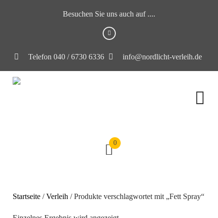
Besuchen Sie uns auch auf ....
Telefon 040 / 6730 6336
info@nordlicht-verleih.de
0
Startseite
/
Verleih
/ Produkte verschlagwortet mit „Fett Spray“
Einzelnes Ergebnis wird angezeigt