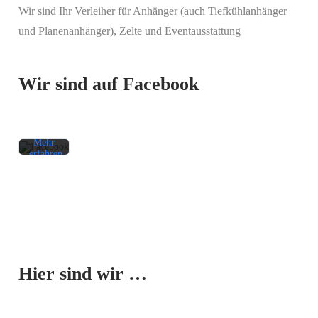
Wir sind Ihr Verleiher für Anhänger (auch Tiefkühlanhänger
Mit
und Planenanhänger), Zelte und Eventausstattung
dem
Laden
des
Beitrags
Wir sind auf Facebook
akzeptieren
Sie die
Datenschutzerklärung
von
Facebook.
Mehr
erfahren
Beitrag
laden
Facebook-
Mit dem
Beiträge
Laden der
immer
Karte
entsperren
Hier sind wir …
akzeptieren
Sie die
Datenschutzerklärung
von