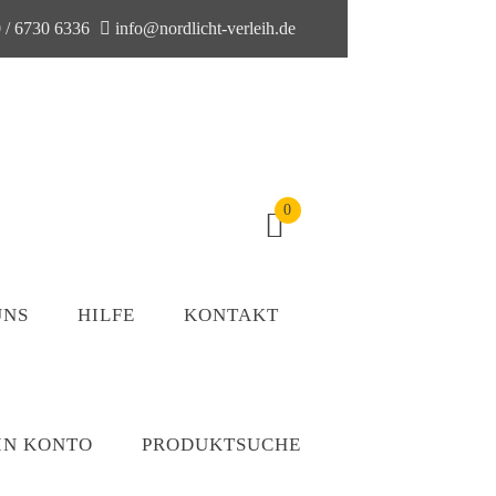
 / 6730 6336
info@nordlicht-verleih.de
0
UNS
HILFE
KONTAKT
IN KONTO
PRODUKTSUCHE