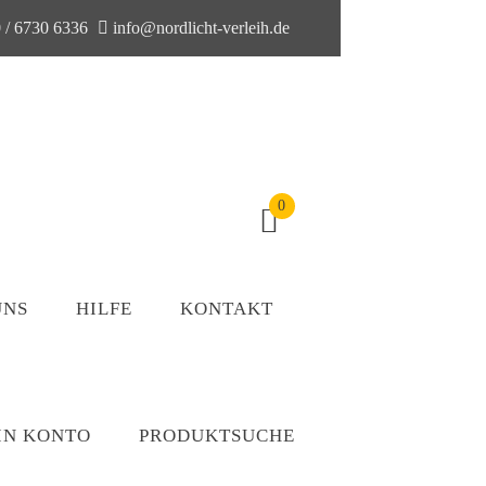
 / 6730 6336
info@nordlicht-verleih.de
0
UNS
HILFE
KONTAKT
IN KONTO
PRODUKTSUCHE