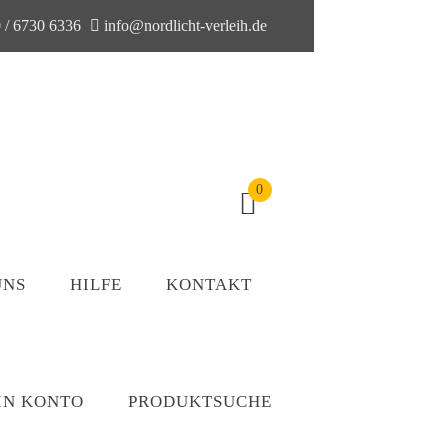
 / 6730 6336
info@nordlicht-verleih.de
0
UNS
HILFE
KONTAKT
IN KONTO
PRODUKTSUCHE