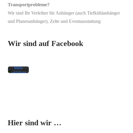
Transportprobleme?
Wir sind Ihr Verleiher für Anhänger (auch Tiefkühlanhänger
Mit
und Planenanhänger), Zelte und Eventausstattung
dem
Laden
des
Beitrags
Wir sind auf Facebook
akzeptieren
Sie die
Datenschutzerklärung
von
Facebook.
Mehr
erfahren
Beitrag
laden
Facebook-
Mit dem
Beiträge
Laden der
immer
Karte
entsperren
Hier sind wir …
akzeptieren
Sie die
Datenschutzerklärung