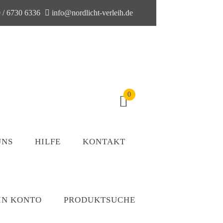
 / 6730 6336
info@nordlicht-verleih.de
0
UNS
HILFE
KONTAKT
IN KONTO
PRODUKTSUCHE