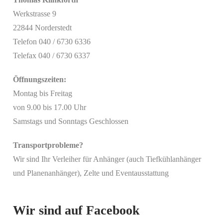
Werkstrasse 9
22844 Norderstedt
Telefon 040 / 6730 6336
Telefax 040 / 6730 6337
Öffnungszeiten:
Montag bis Freitag
von 9.00 bis 17.00 Uhr
Samstags und Sonntags Geschlossen
Transportprobleme?
Wir sind Ihr Verleiher für Anhänger (auch Tiefkühlanhänger
Mit
und Planenanhänger), Zelte und Eventausstattung
dem
Laden
des
Beitrags
Wir sind auf Facebook
akzeptieren
Sie die