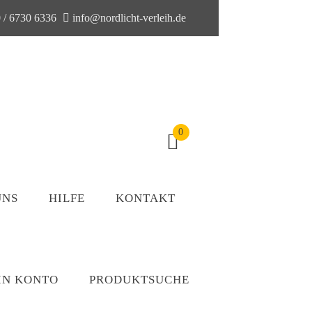
 / 6730 6336
info@nordlicht-verleih.de
0
UNS
HILFE
KONTAKT
IN KONTO
PRODUKTSUCHE