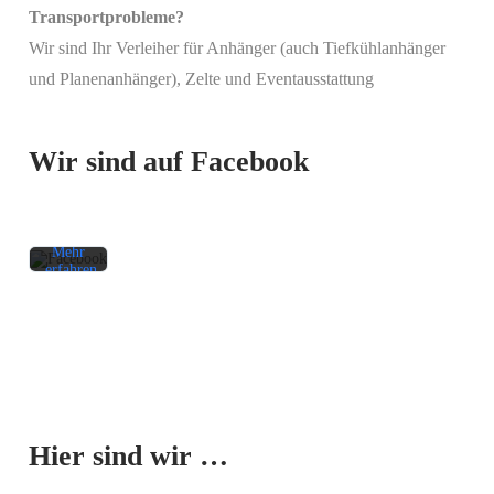
Transportprobleme?
Wir sind Ihr Verleiher für Anhänger (auch Tiefkühlanhänger
Mit
und Planenanhänger), Zelte und Eventausstattung
dem
Laden
des
Beitrags
Wir sind auf Facebook
akzeptieren
Sie die
Datenschutzerklärung
von
Facebook.
Mehr
erfahren
Beitrag
laden
Facebook-
Mit dem
Beiträge
Laden der
immer
Karte
entsperren
Hier sind wir …
akzeptieren
Sie die
Datenschutzerklärung