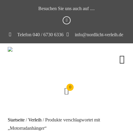
Besuchen Sie uns auch auf ....
Telefon 040 / 6730 6336
info@nordlicht-verleih.de
0
Startseite
/
Verleih
/ Produkte verschlagwortet mit
„Motorradanhänger“