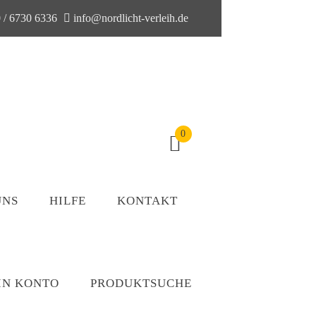
 / 6730 6336
info@nordlicht-verleih.de
0
UNS
HILFE
KONTAKT
IN KONTO
PRODUKTSUCHE