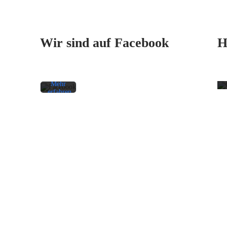
Mit
dem
Laden
des
Beitrags
Wir sind auf Facebook
H
akzeptieren
Sie die
Datenschutzerklärung
von
Facebook.
Mehr
erfahren
Beitrag
laden
Facebook-
Beiträge
immer
entsperren