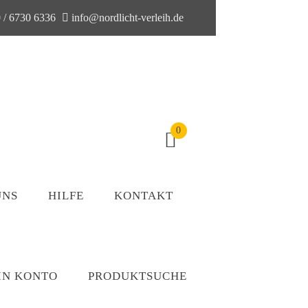
 / 6730 6336
info@nordlicht-verleih.de
0
UNS
HILFE
KONTAKT
IN KONTO
PRODUKTSUCHE