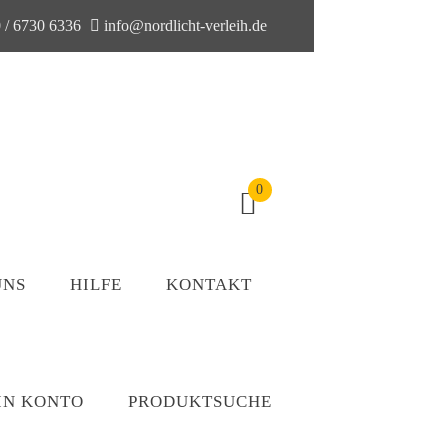
 / 6730 6336
info@nordlicht-verleih.de
0
UNS
HILFE
KONTAKT
IN KONTO
PRODUKTSUCHE