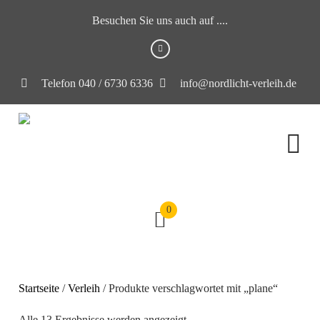
Besuchen Sie uns auch auf ....
Telefon 040 / 6730 6336
info@nordlicht-verleih.de
0
Startseite
/
Verleih
/ Produkte verschlagwortet mit „plane“
Alle 13 Ergebnisse werden angezeigt