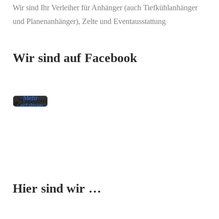
Wir sind Ihr Verleiher für Anhänger (auch Tiefkühlanhänger
Mit
und Planenanhänger), Zelte und Eventausstattung
dem
Laden
des
Beitrags
Wir sind auf Facebook
akzeptieren
Sie die
Datenschutzerklärung
von
Facebook.
Mehr
erfahren
Beitrag
laden
Facebook-
Mit dem
Beiträge
Laden der
immer
Karte
entsperren
Hier sind wir …
akzeptieren
Sie die
Datenschutzerklärung
von