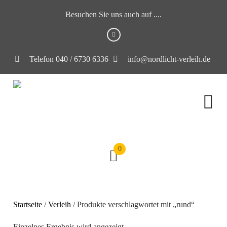
Besuchen Sie uns auch auf ....
Telefon 040 / 6730 6336
info@nordlicht-verleih.de
0
Startseite
/
Verleih
/ Produkte verschlagwortet mit „rund“
Einzelnes Ergebnis wird angezeigt