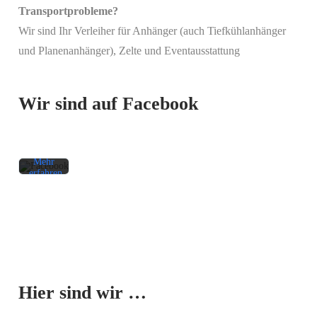
Transportprobleme?
Wir sind Ihr Verleiher für Anhänger (auch Tiefkühlanhänger
Mit
und Planenanhänger), Zelte und Eventausstattung
dem
Laden
des
Beitrags
Wir sind auf Facebook
akzeptieren
Sie die
Datenschutzerklärung
von
Facebook.
Mehr
erfahren
Beitrag
laden
Facebook-
Mit dem
Beiträge
Laden der
immer
Karte
entsperren
Hier sind wir …
akzeptieren
Sie die
Datenschutzerklärung