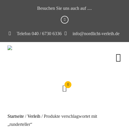
Besuchen Sie uns auch auf ....
Telefon 040 / 6730 6336
info@nordlicht-verleih.de
0
Startseite
/
Verleih
/ Produkte verschlagwortet mit
„runderteller“