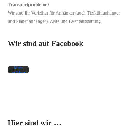
Transportprobleme?
Wir sind Ihr Verleiher für Anhänger (auch Tiefkühlanhänger
Mit
und Planenanhänger), Zelte und Eventausstattung
dem
Laden
des
Beitrags
Wir sind auf Facebook
akzeptieren
Sie die
Datenschutzerklärung
von
Facebook.
Mehr
erfahren
Beitrag
laden
Facebook-
Mit dem
Beiträge
Laden der
immer
Karte
entsperren
Hier sind wir …
akzeptieren
Sie die
Datenschutzerklärung