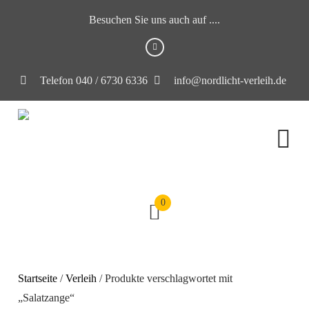
Besuchen Sie uns auch auf ....
Telefon 040 / 6730 6336
info@nordlicht-verleih.de
0
Startseite
/
Verleih
/ Produkte verschlagwortet mit
„Salatzange“