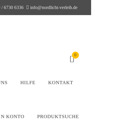
 / 6730 6336
info@nordlicht-verleih.de
0
UNS
HILFE
KONTAKT
IN KONTO
PRODUKTSUCHE