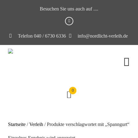
Besuchen Sie uns auch auf ....
Telefon 040 / 6730 6336
info@nordlicht-verleih.de
0
Startseite
/
Verleih
/ Produkte verschlagwortet mit „Spanngurt“
Einzelnes Ergebnis wird angezeigt