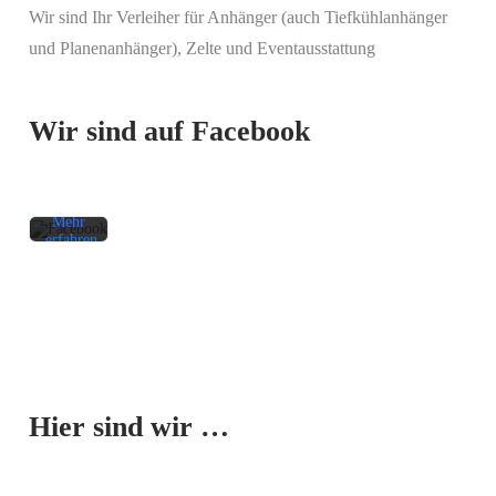
Wir sind Ihr Verleiher für Anhänger (auch Tiefkühlanhänger
Mit
und Planenanhänger), Zelte und Eventausstattung
dem
Laden
des
Beitrags
Wir sind auf Facebook
akzeptieren
Sie die
Datenschutzerklärung
von
Facebook.
Mehr
erfahren
Beitrag
laden
Facebook-
Mit dem
Beiträge
Laden der
immer
Karte
entsperren
Hier sind wir …
akzeptieren
Sie die
Datenschutzerklärung
von