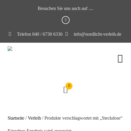
Besuchen Sie uns auch auf ....
Telefon 040 / 6730 6336
info@nordlicht-verleih.de
0
Startseite
/
Verleih
/ Produkte verschlagwortet mit „Steckdose“
Einzelnes Ergebnis wird angezeigt