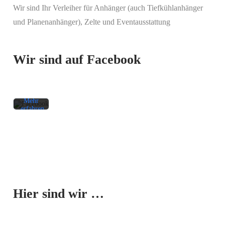
Wir sind Ihr Verleiher für Anhänger (auch Tiefkühlanhänger
Mit
und Planenanhänger), Zelte und Eventausstattung
dem
Laden
des
Beitrags
Wir sind auf Facebook
akzeptieren
Sie die
Datenschutzerklärung
von
Facebook.
Mehr
erfahren
Beitrag
laden
Facebook-
Mit dem
Beiträge
Laden der
immer
Karte
entsperren
Hier sind wir …
akzeptieren
Sie die
Datenschutzerklärung
von