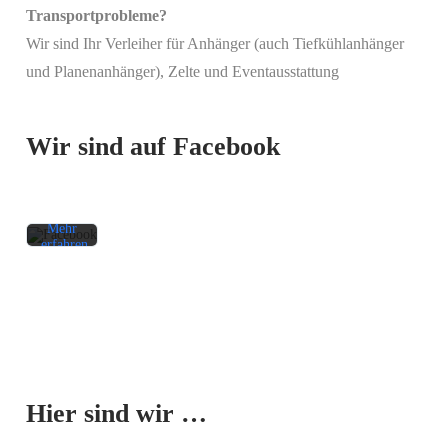
Transportprobleme?
Wir sind Ihr Verleiher für Anhänger (auch Tiefkühlanhänger
Mit
und Planenanhänger), Zelte und Eventausstattung
dem
Laden
des
Beitrags
Wir sind auf Facebook
akzeptieren
Sie die
Datenschutzerklärung
von
Facebook.
Mehr
erfahren
Beitrag
laden
Facebook-
Mit dem
Beiträge
Laden der
immer
Karte
entsperren
Hier sind wir …
akzeptieren
Sie die
Datenschutzerklärung