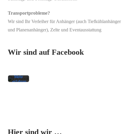
Transportprobleme?
Wir sind Ihr Verleiher für Anhänger (auch Tiefkühlanhänger
Mit
und Planenanhänger), Zelte und Eventausstattung
dem
Laden
des
Beitrags
Wir sind auf Facebook
akzeptieren
Sie die
Datenschutzerklärung
von
Facebook.
Mehr
erfahren
Beitrag
laden
Facebook-
Mit dem
Beiträge
Laden der
immer
Karte
entsperren
Hier sind wir …
akzeptieren