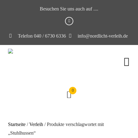
Besuchen Sie uns auch auf ....
Telefon 040 / 6730 6336
info@nordlicht-verleih.de
0
Startseite
/
Verleih
/ Produkte verschlagwortet mit
„Stuhlhussen“