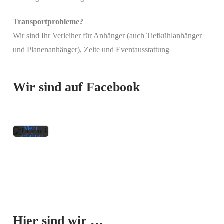
Transportprobleme?
Wir sind Ihr Verleiher für Anhänger (auch Tiefkühlanhänger
Mit
und Planenanhänger), Zelte und Eventausstattung
dem
Laden
des
Beitrags
Wir sind auf Facebook
akzeptieren
Sie die
Datenschutzerklärung
von
Facebook.
Mehr
erfahren
Beitrag
laden
Facebook-
Mit dem
Beiträge
Laden der
immer
Karte
entsperren
Hier sind wir …
akzeptieren