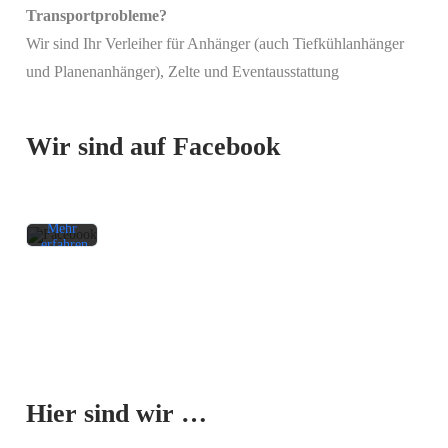
Transportprobleme?
Wir sind Ihr Verleiher für Anhänger (auch Tiefkühlanhänger
Mit
und Planenanhänger), Zelte und Eventausstattung
dem
Laden
des
Beitrags
Wir sind auf Facebook
akzeptieren
Sie die
Datenschutzerklärung
von
Facebook.
Mehr
erfahren
Beitrag
laden
Facebook-
Mit dem
Beiträge
Laden der
immer
Karte
entsperren
Hier sind wir …
akzeptieren
Sie die
Datenschutzerklärung