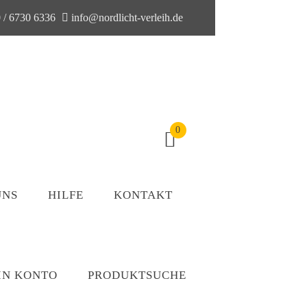
 / 6730 6336
info@nordlicht-verleih.de
0
UNS
HILFE
KONTAKT
IN KONTO
PRODUKTSUCHE